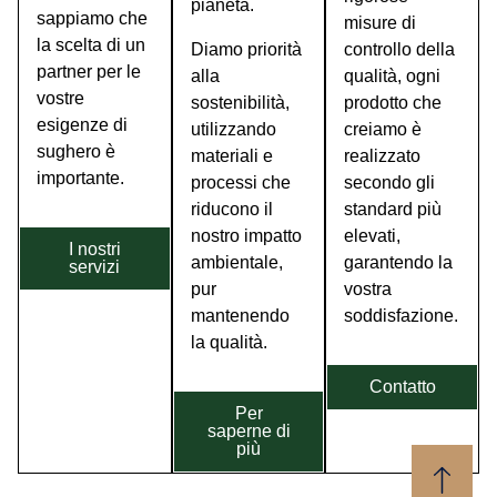
pianeta.
sappiamo che
misure di
la scelta di un
Diamo priorità
controllo della
partner per le
alla
qualità, ogni
vostre
sostenibilità,
prodotto che
esigenze di
utilizzando
creiamo è
sughero è
materiali e
realizzato
importante.
processi che
secondo gli
riducono il
standard più
nostro impatto
elevati,
I nostri
ambientale,
garantendo la
servizi
pur
vostra
mantenendo
soddisfazione.
la qualità.
Contatto
Per
saperne di
più