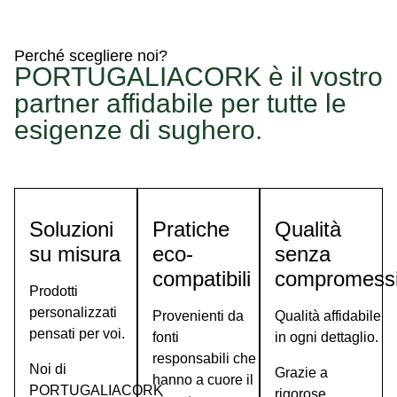
una
sotto
i
da
operiamo
e
Perché scegliere noi?
proviene
APCOR,
animali
PORTUGALIACORK è il vostro
che
rete
gli
significa
della
che
partner affidabile per tutte le
prodotto,
partner
Garantisce
esigenze di sughero.
un
e
su
membro
PEFC
di
marchio
qualità
il
In
Soluzioni
Pratiche
Qualità
vede
su misura
eco-
senza
Quando
compatibili
compromess
Prodotti
personalizzati
Provenienti da
Qualità affidabile
pensati per voi.
fonti
in ogni dettaglio.
responsabili che
Noi di
Grazie a
hanno a cuore il
PORTUGALIACORK
rigorose