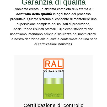
Garanzia di qualità
Abbiamo creato un sistema completo di
Sistema di
controllo della qualità
in ogni fase del processo
produttivo. Questo sistema ci consente di mantenere una
supervisione completa dei risultati di produzione,
assicurando risultati ottimali. Gli elevati standard che
rispettiamo infondono fiducia e sicurezza nei nostri clienti.
La nostra dedizione alla qualità è confermata da una serie
di certificazioni industriali.
Portugal 2020.
saperne di più sul progetto
Visitate il sito web di IAPMEI per
adeguato isolamento termico
emissioni di CO2 e forniscano un
legno siano conformi alle norme sulle
Certificazione di controllo