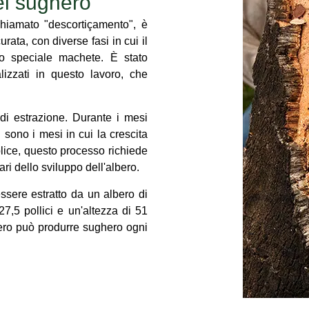
del sughero
hiamato "descortiçamento", è
urata, con diverse fasi in cui il
no speciale machete. È stato
izzati in questo lavoro, che
 di estrazione. Durante i mesi
 sono i mesi in cui la crescita
ice, questo processo richiede
lari dello sviluppo dell'albero.
sere estratto da un albero di
,5 pollici e un'altezza di 51
albero può produrre sughero ogni