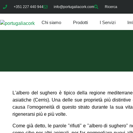
+351 227 440 944
info@portugaliacork.com
Ricerca
Chi siamo
Prodotti
I Servizi
Im
L'albero del sughero è tipico della regione mediterra
asiatiche (Cerris). Una delle sue proprietà più distinti
causa l'omogeneità di questo strato durante la sua vita
rigenerarsi più e più volte.
Come già detto, le parole "rifiuti" e "albero di sughero" n
come cibo per altri animali, per far germogliare nuovi albe