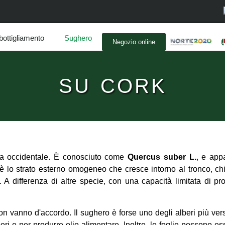
bottigliamento
Sughero
Negozio online
SU CORK
nea occidentale. È conosciuto come
Quercus suber L.
, e app
ve è lo strato esterno omogeneo che cresce intorno al tronco, 
. A differenza di altre specie, con una capacità limitata di p
on vanno d'accordo. Il sughero è forse uno degli alberi più versa
ri e per produrre olio alimentare. Inoltre, le foglie possono esse