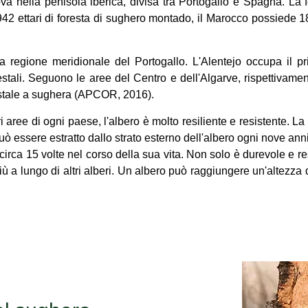
ova nella penisola iberica, divisa tra Portogallo e Spagna. La 
42 ettari di foresta di sughero montado, il Marocco possiede 1
 regione meridionale del Portogallo. L'Alentejo occupa il pri
estali. Seguono le aree del Centro e dell'Algarve, rispettivame
restale a sughera (APCOR, 2016).
ri aree di ogni paese, l'albero è molto resiliente e resistente. L
può essere estratto dallo strato esterno dell'albero ogni nove an
rca 15 volte nel corso della sua vita. Non solo è durevole e res
 più a lungo di altri alberi. Un albero può raggiungere un'altezza