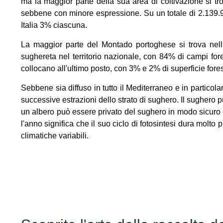
ma la maggior parte della sua area di coltivazione si tr
sebbene con minore espressione. Su un totale di 2.139.9
Italia 3% ciascuna.
La maggior parte del Montado portoghese si trova nella
sughereta nel territorio nazionale, con 84% di campi for
collocano all'ultimo posto, con 3% e 2% di superficie fo
Sebbene sia diffuso in tutto il Mediterraneo e in particola
successive estrazioni dello strato di sughero. Il sughero 
un albero può essere privato del sughero in modo sicuro ci
l'anno significa che il suo ciclo di fotosintesi dura molto
climatiche variabili.