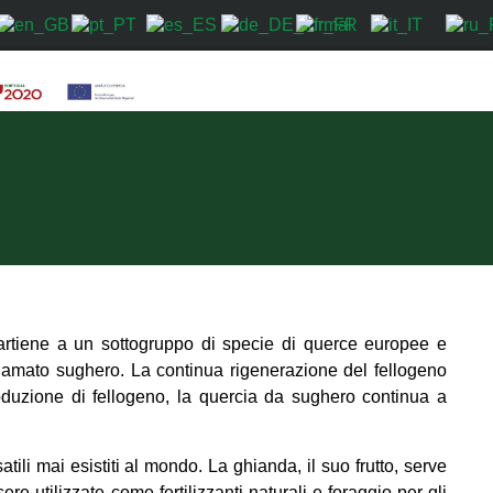
artiene a un sottogruppo di specie di querce europee e
chiamato sughero. La continua rigenerazione del fellogeno
roduzione di fellogeno, la quercia da sughero continua a
tili mai esistiti al mondo. La ghianda, il suo frutto, serve
re utilizzate come fertilizzanti naturali e foraggio per gli