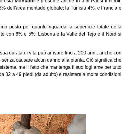
foresta
Montado
è presente anche in altri Paesi limitrofi,
8% dell'area montado globale; la Tunisia 4%, e Francia e
mo posto per quanto riguarda la superficie totale della
nte con 6% e 5%; Lisbona e la Valle del Tejo e il Nord si
a sua durata di vita può arrivare fino a 200 anni, anche con
ni senza causare alcun danno alla pianta. Ciò significa che
istente, ma il fatto che mantenga il suo fogliame per tutto
 da 32 a 49 piedi (da adulto) e resistere a molte condizioni